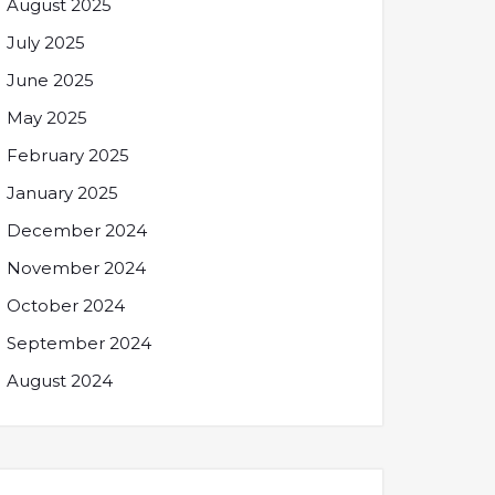
August 2025
July 2025
June 2025
May 2025
February 2025
January 2025
December 2024
November 2024
October 2024
September 2024
August 2024