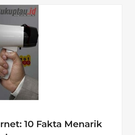
rnet: 10 Fakta Menarik