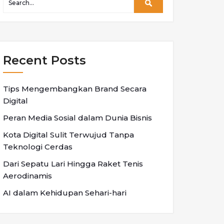
Recent Posts
Tips Mengembangkan Brand Secara
Digital
Peran Media Sosial dalam Dunia Bisnis
Kota Digital Sulit Terwujud Tanpa
Teknologi Cerdas
Dari Sepatu Lari Hingga Raket Tenis
Aerodinamis
AI dalam Kehidupan Sehari-hari