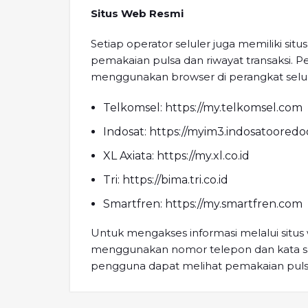
Situs Web Resmi
Setiap operator seluler juga memiliki si
pemakaian pulsa dan riwayat transaksi. 
menggunakan browser di perangkat selu
Telkomsel: https://my.telkomsel.com
Indosat: https://myim3.indosatoored
XL Axiata: https://my.xl.co.id
Tri: https://bima.tri.co.id
Smartfren: https://my.smartfren.com
Untuk mengakses informasi melalui situ
menggunakan nomor telepon dan kata sand
pengguna dapat melihat pemakaian pulsa, s