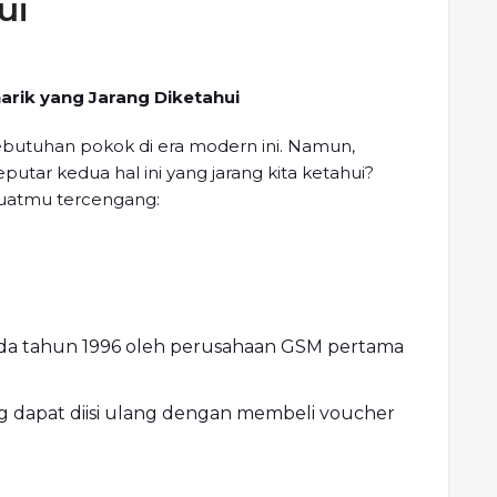
ui
arik yang Jarang Diketahui
kebutuhan pokok di era modern ini. Namun,
tar kedua hal ini yang jarang kita ketahui?
buatmu tercengang:
ada tahun 1996 oleh perusahaan GSM pertama
ng dapat diisi ulang dengan membeli voucher