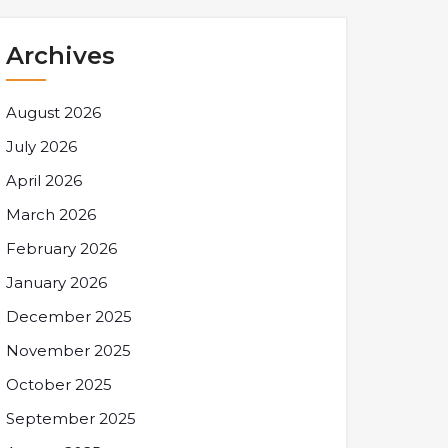
Archives
August 2026
July 2026
April 2026
March 2026
February 2026
January 2026
December 2025
November 2025
October 2025
September 2025