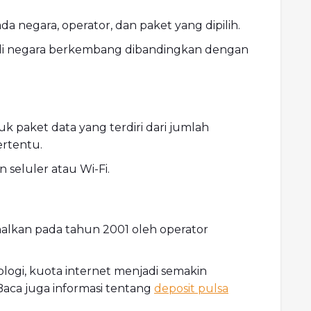
a negara, operator, dan paket yang dipilih.
di negara berkembang dibandingkan dengan
k paket data yang terdiri dari jumlah
ertentu.
n seluler atau Wi-Fi.
nalkan pada tahun 2001 oleh operator
ogi, kuota internet menjadi semakin
 Baca juga informasi tentang
deposit pulsa