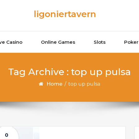
ligoniertavern
ve Casino
Online Games
Slots
Poker
Tag Archive : top up pulsa
Home
/
top up pulsa