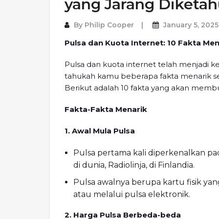
yang Jarang Diketah
By
Philip Cooper
January 5, 2025
Pulsa dan Kuota Internet: 10 Fakta Men
Pulsa dan kuota internet telah menjadi 
tahukah kamu beberapa fakta menarik sepu
Berikut adalah 10 fakta yang akan mem
Fakta-Fakta Menarik
1. Awal Mula Pulsa
Pulsa pertama kali diperkenalkan p
di dunia, Radiolinja, di Finlandia.
Pulsa awalnya berupa kartu fisik ya
atau melalui pulsa elektronik.
2. Harga Pulsa Berbeda-beda