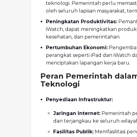
teknologi. Pemerintah perlu memast
oleh seluruh lapisan masyarakat, ter
Peningkatan Produktivitas:
Pemanfa
iWatch, dapat meningkatkan produktiv
kesehatan, dan pemerintahan.
Pertumbuhan Ekonomi:
Pengembang
perangkat seperti iPad dan iWatch
menciptakan lapangan kerja baru.
Peran Pemerintah dala
Teknologi
Penyediaan Infrastruktur:
Jaringan Internet:
Pemerintah per
dan terjangkau ke seluruh wilayah
Fasilitas Publik:
Memfasilitasi pen