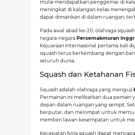
mulai mendapatkan penggemar di kalan
meningkat di kalangan kelas menengah 
dapat dimainkan di dalam ruangan, terh
Pada awal abad ke-20, olahraga squash
negara-negara
Persemakmuran Inggr
Kejuaraan internasional pertama kali dig
squash terus berkembang dengan banya
seluruh dunia.
Squash dan Ketahanan Fis
Squash adalah olahraga yang menguji
Permainan ini melibatkan dua pemain 
depan dalam ruangan yang sempit. Set
berputar, dan melompat untuk memukul
memberi lawan kesempatan untuk meng
Kecepatan bola squash dapat mencapai 