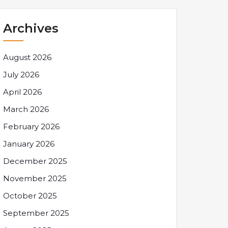
Archives
August 2026
July 2026
April 2026
March 2026
February 2026
January 2026
December 2025
November 2025
October 2025
September 2025