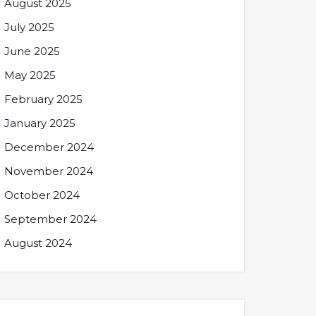
August 2025
July 2025
June 2025
May 2025
February 2025
January 2025
December 2024
November 2024
October 2024
September 2024
August 2024