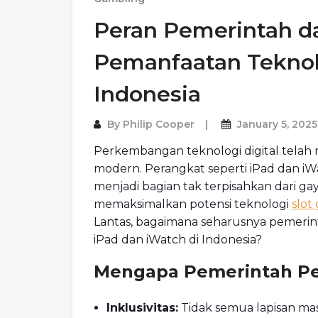
Peran Pemerintah 
Pemanfaatan Teknolo
Indonesia
By
Philip Cooper
January 5, 2025
Perkembangan teknologi digital tela
modern. Perangkat seperti iPad dan iWa
menjadi bagian tak terpisahkan dari g
memaksimalkan potensi teknologi
slot
Lantas, bagaimana seharusnya pemer
iPad dan iWatch di Indonesia?
Mengapa Pemerintah Per
Inklusivitas:
Tidak semua lapisan mas