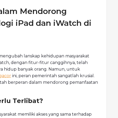
dalam Mendorong
gi iPad dan iWatch di
h mengubah lanskap kehidupan masyarakat
tch, dengan fitur-fitur canggihnya, telah
aya hidup banyak orang. Namun, untuk
 gacor
ini, peran pemerintah sangatlah krusial.
intah berperan dalam mendorong pemanfaatan
lu Terlibat?
yarakat memiliki akses yang sama terhadap