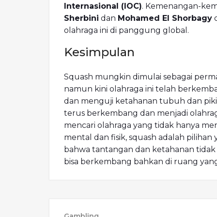
Internasional (IOC)
. Kemenangan-keme
Sherbini
dan
Mohamed El Shorbagy
d
olahraga ini di panggung global.
Kesimpulan
Squash mungkin dimulai sebagai permai
namun kini olahraga ini telah berkem
dan menguji ketahanan tubuh dan pikira
terus berkembang dan menjadi olahrag
mencari olahraga yang tidak hanya me
mental dan fisik, squash adalah pilihan
bahwa tantangan dan ketahanan tidak s
bisa berkembang bahkan di ruang yang 
Gambling