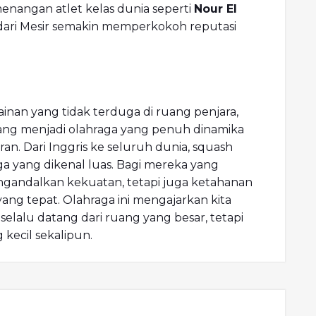
nangan atlet kelas dunia seperti
Nour El
ari Mesir semakin memperkokoh reputasi
nan yang tidak terduga di ruang penjara,
bang menjadi olahraga yang penuh dinamika
n. Dari Inggris ke seluruh dunia, squash
a yang dikenal luas. Bagi mereka yang
ngandalkan kekuatan, tetapi juga ketahanan
 yang tepat. Olahraga ini mengajarkan kita
elalu datang dari ruang yang besar, tetapi
kecil sekalipun.