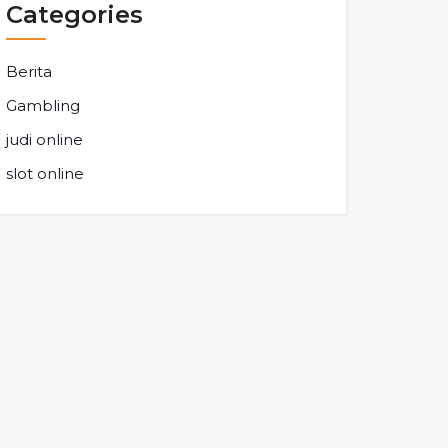
Categories
Berita
Gambling
judi online
slot online