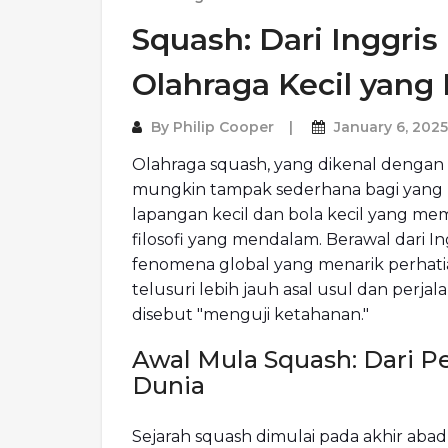
Squash: Dari Inggris
Olahraga Kecil yang
By
Philip Cooper
January 6, 2025
Olahraga squash, yang dikenal dengan i
mungkin tampak sederhana bagi yang 
lapangan kecil dan bola kecil yang me
filosofi yang mendalam. Berawal dari I
fenomena global yang menarik perhatia
telusuri lebih jauh asal usul dan perja
disebut "menguji ketahanan."
Awal Mula Squash: Dari P
Dunia
Sejarah squash dimulai pada akhir abad