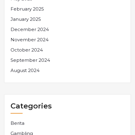
February 2025
January 2025
December 2024
November 2024
October 2024
September 2024
August 2024
Categories
Berita
Gambling