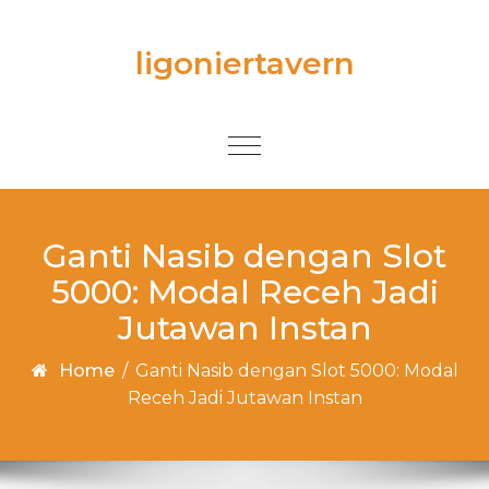
Skip to content
ligoniertavern
Toggle
navigation
Ganti Nasib dengan Slot
5000: Modal Receh Jadi
Jutawan Instan
Home
/
Ganti Nasib dengan Slot 5000: Modal
Receh Jadi Jutawan Instan