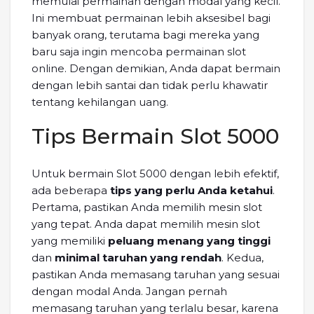
memulai permainan dengan modal yang kecil.
Ini membuat permainan lebih aksesibel bagi
banyak orang, terutama bagi mereka yang
baru saja ingin mencoba permainan slot
online. Dengan demikian, Anda dapat bermain
dengan lebih santai dan tidak perlu khawatir
tentang kehilangan uang.
Tips Bermain Slot 5000
Untuk bermain Slot 5000 dengan lebih efektif,
ada beberapa
tips yang perlu Anda ketahui
.
Pertama, pastikan Anda memilih mesin slot
yang tepat. Anda dapat memilih mesin slot
yang memiliki
peluang menang yang tinggi
dan
minimal taruhan yang rendah
. Kedua,
pastikan Anda memasang taruhan yang sesuai
dengan modal Anda. Jangan pernah
memasang taruhan yang terlalu besar, karena