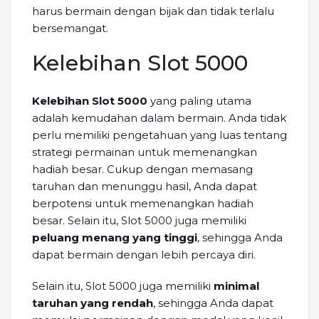
harus bermain dengan bijak dan tidak terlalu
bersemangat.
Kelebihan Slot 5000
Kelebihan Slot 5000
yang paling utama
adalah kemudahan dalam bermain. Anda tidak
perlu memiliki pengetahuan yang luas tentang
strategi permainan untuk memenangkan
hadiah besar. Cukup dengan memasang
taruhan dan menunggu hasil, Anda dapat
berpotensi untuk memenangkan hadiah
besar. Selain itu, Slot 5000 juga memiliki
peluang menang yang tinggi
, sehingga Anda
dapat bermain dengan lebih percaya diri.
Selain itu, Slot 5000 juga memiliki
minimal
taruhan yang rendah
, sehingga Anda dapat