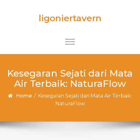
Skip to content
ligoniertavern
Toggle
navigation
Kesegaran Sejati dari Mata
Air Terbaik: NaturaFlow
Home
/
Kesegaran Sejati dari Mata Air Terbaik:
NaturaFlow