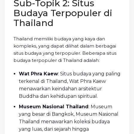
Sub-Topik 2: Situs
Budaya Terpopuler di
Thailand
Thailand memiliki budaya yang kaya dan
kompleks, yang dapat dilihat dalam berbagai
situs budaya yang terpopuler. Beberapa situs
budaya terpopuler di Thailand adalah:
Wat Phra Kaew
: Situs budaya yang paling
terkenal di Thailand, Wat Phra Kaew
menawarkan keindahan arsitektur
Buddha dan kehidupan spiritual.
Museum Nasional Thailand
: Museum
yang besar di Bangkok, Museum Nasional
Thailand menawarkan koleksi budaya
yang luas, dari sejarah hingga