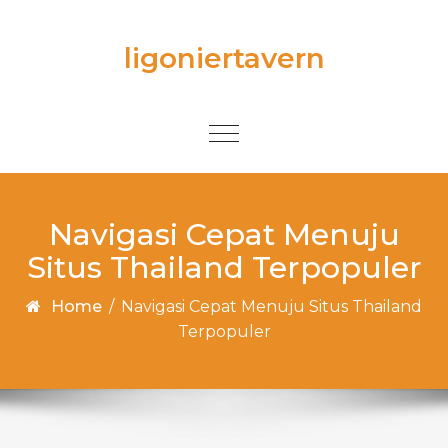
Skip to content
ligoniertavern
Toggle
navigation
Navigasi Cepat Menuju
Situs Thailand Terpopuler
Home
/
Navigasi Cepat Menuju Situs Thailand
Terpopuler