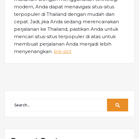
modern, Anda dapat menavigasi situs-situs
terpopuler di Thailand dengan mudah dan
cepat. Jadi, jika Anda sedang merencanakan
perjalanan ke Thailand, pastikan Anda untuk
mencari situs-situs terpopuler di atas untuk
membuat perjalanan Anda menjadi lebih
menyenangkan.
link slot