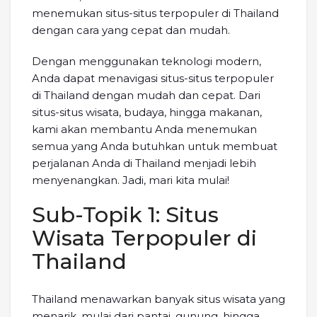
menemukan situs-situs terpopuler di Thailand
dengan cara yang cepat dan mudah.
Dengan menggunakan teknologi modern,
Anda dapat menavigasi situs-situs terpopuler
di Thailand dengan mudah dan cepat. Dari
situs-situs wisata, budaya, hingga makanan,
kami akan membantu Anda menemukan
semua yang Anda butuhkan untuk membuat
perjalanan Anda di Thailand menjadi lebih
menyenangkan. Jadi, mari kita mulai!
Sub-Topik 1: Situs
Wisata Terpopuler di
Thailand
Thailand menawarkan banyak situs wisata yang
menarik, mulai dari pantai, gunung, hingga