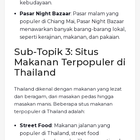
kebudayaan.
Pasar Night Bazaar
: Pasar malam yang
populer di Chiang Mai, Pasar Night Bazaar
menawarkan banyak barang-barang lokal,
seperti kerajinan, makanan, dan pakaian.
Sub-Topik 3: Situs
Makanan Terpopuler di
Thailand
Thailand dikenal dengan makanan yang lezat
dan beragam, dari masakan pedas hingga
masakan manis. Beberapa situs makanan
terpopuler di Thailand adalah:
Street Food
: Makanan jalanan yang
populer di Thailand, street food