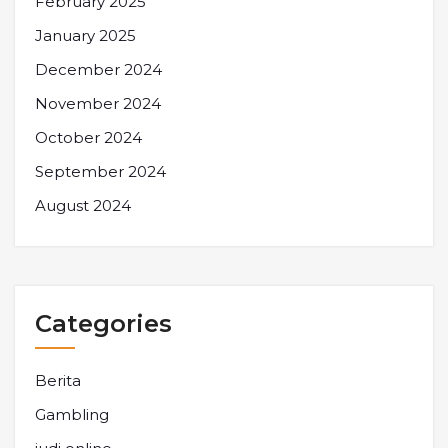
February 2025
January 2025
December 2024
November 2024
October 2024
September 2024
August 2024
Categories
Berita
Gambling