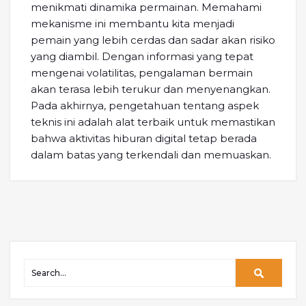
menikmati dinamika permainan. Memahami
mekanisme ini membantu kita menjadi
pemain yang lebih cerdas dan sadar akan risiko
yang diambil. Dengan informasi yang tepat
mengenai volatilitas, pengalaman bermain
akan terasa lebih terukur dan menyenangkan.
Pada akhirnya, pengetahuan tentang aspek
teknis ini adalah alat terbaik untuk memastikan
bahwa aktivitas hiburan digital tetap berada
dalam batas yang terkendali dan memuaskan.