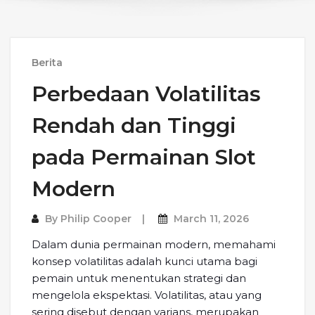
Berita
Perbedaan Volatilitas
Rendah dan Tinggi
pada Permainan Slot
Modern
By
Philip Cooper
March 11, 2026
Dalam dunia permainan modern, memahami
konsep volatilitas adalah kunci utama bagi
pemain untuk menentukan strategi dan
mengelola ekspektasi. Volatilitas, atau yang
sering disebut dengan varians, merupakan