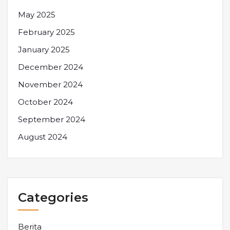
May 2025
February 2025
January 2025
December 2024
November 2024
October 2024
September 2024
August 2024
Categories
Berita