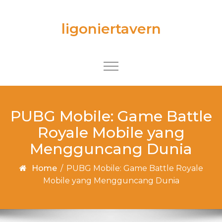
Skip to content
ligoniertavern
Toggle
navigation
PUBG Mobile: Game Battle
Royale Mobile yang
Mengguncang Dunia
Home
/
PUBG Mobile: Game Battle Royale
Mobile yang Mengguncang Dunia