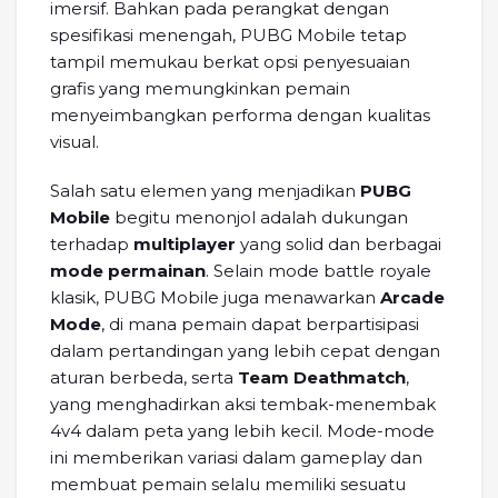
imersif. Bahkan pada perangkat dengan
spesifikasi menengah, PUBG Mobile tetap
tampil memukau berkat opsi penyesuaian
grafis yang memungkinkan pemain
menyeimbangkan performa dengan kualitas
visual.
Salah satu elemen yang menjadikan
PUBG
Mobile
begitu menonjol adalah dukungan
terhadap
multiplayer
yang solid dan berbagai
mode permainan
. Selain mode battle royale
klasik, PUBG Mobile juga menawarkan
Arcade
Mode
, di mana pemain dapat berpartisipasi
dalam pertandingan yang lebih cepat dengan
aturan berbeda, serta
Team Deathmatch
,
yang menghadirkan aksi tembak-menembak
4v4 dalam peta yang lebih kecil. Mode-mode
ini memberikan variasi dalam gameplay dan
membuat pemain selalu memiliki sesuatu