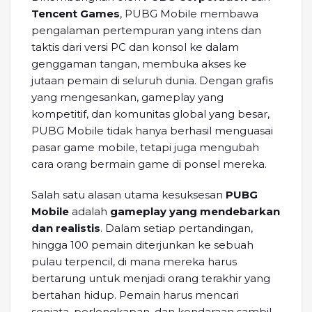
Tencent Games
, PUBG Mobile membawa
pengalaman pertempuran yang intens dan
taktis dari versi PC dan konsol ke dalam
genggaman tangan, membuka akses ke
jutaan pemain di seluruh dunia. Dengan grafis
yang mengesankan, gameplay yang
kompetitif, dan komunitas global yang besar,
PUBG Mobile tidak hanya berhasil menguasai
pasar game mobile, tetapi juga mengubah
cara orang bermain game di ponsel mereka.
Salah satu alasan utama kesuksesan
PUBG
Mobile
adalah
gameplay yang mendebarkan
dan realistis
. Dalam setiap pertandingan,
hingga 100 pemain diterjunkan ke sebuah
pulau terpencil, di mana mereka harus
bertarung untuk menjadi orang terakhir yang
bertahan hidup. Pemain harus mencari
senjata, perlengkapan, dan kendaraan sambil