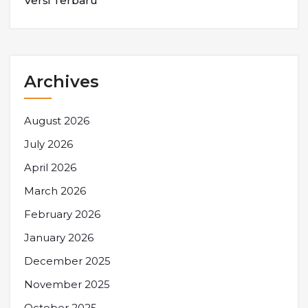
Versi Terbaru
Archives
August 2026
July 2026
April 2026
March 2026
February 2026
January 2026
December 2025
November 2025
October 2025