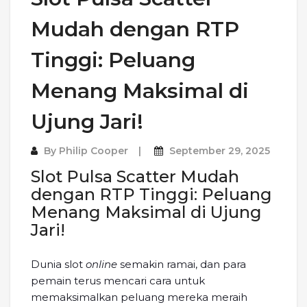
Mudah dengan RTP
Tinggi: Peluang
Menang Maksimal di
Ujung Jari!
By
Philip Cooper
September 29, 2025
Slot Pulsa Scatter Mudah
dengan RTP Tinggi: Peluang
Menang Maksimal di Ujung
Jari!
Dunia slot
online
semakin ramai, dan para
pemain terus mencari cara untuk
memaksimalkan peluang mereka meraih