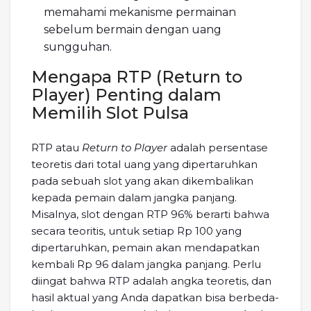
memahami mekanisme permainan
sebelum bermain dengan uang
sungguhan.
Mengapa RTP (Return to
Player) Penting dalam
Memilih Slot Pulsa
RTP atau
Return to Player
adalah persentase
teoretis dari total uang yang dipertaruhkan
pada sebuah slot yang akan dikembalikan
kepada pemain dalam jangka panjang.
Misalnya, slot dengan RTP 96% berarti bahwa
secara teoritis, untuk setiap Rp 100 yang
dipertaruhkan, pemain akan mendapatkan
kembali Rp 96 dalam jangka panjang. Perlu
diingat bahwa RTP adalah angka teoretis, dan
hasil aktual yang Anda dapatkan bisa berbeda-