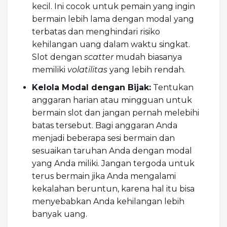
kecil. Ini cocok untuk pemain yang ingin
bermain lebih lama dengan modal yang
terbatas dan menghindari risiko
kehilangan uang dalam waktu singkat.
Slot dengan
scatter
mudah biasanya
memiliki
volatilitas
yang lebih rendah.
Kelola Modal dengan Bijak:
Tentukan
anggaran harian atau mingguan untuk
bermain slot dan jangan pernah melebihi
batas tersebut. Bagi anggaran Anda
menjadi beberapa sesi bermain dan
sesuaikan taruhan Anda dengan modal
yang Anda miliki. Jangan tergoda untuk
terus bermain jika Anda mengalami
kekalahan beruntun, karena hal itu bisa
menyebabkan Anda kehilangan lebih
banyak uang.