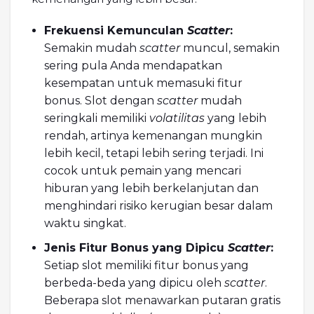
Frekuensi Kemunculan
Scatter
:
Semakin mudah
scatter
muncul, semakin
sering pula Anda mendapatkan
kesempatan untuk memasuki fitur
bonus. Slot dengan
scatter
mudah
seringkali memiliki
volatilitas
yang lebih
rendah, artinya kemenangan mungkin
lebih kecil, tetapi lebih sering terjadi. Ini
cocok untuk pemain yang mencari
hiburan yang lebih berkelanjutan dan
menghindari risiko kerugian besar dalam
waktu singkat.
Jenis Fitur Bonus yang Dipicu
Scatter
:
Setiap slot memiliki fitur bonus yang
berbeda-beda yang dipicu oleh
scatter
.
Beberapa slot menawarkan putaran gratis