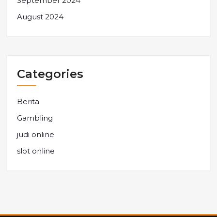
September 2024
August 2024
Categories
Berita
Gambling
judi online
slot online