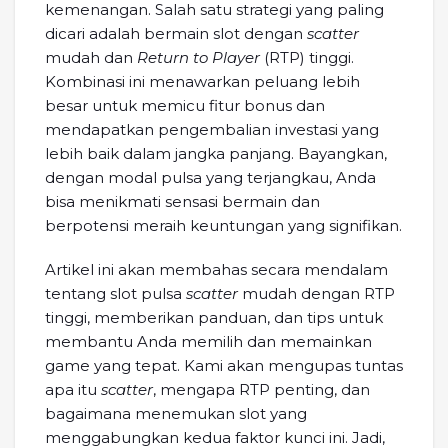
kemenangan. Salah satu strategi yang paling
dicari adalah bermain slot dengan
scatter
mudah dan
Return to Player
(RTP) tinggi.
Kombinasi ini menawarkan peluang lebih
besar untuk memicu fitur bonus dan
mendapatkan pengembalian investasi yang
lebih baik dalam jangka panjang. Bayangkan,
dengan modal pulsa yang terjangkau, Anda
bisa menikmati sensasi bermain dan
berpotensi meraih keuntungan yang signifikan.
Artikel ini akan membahas secara mendalam
tentang slot pulsa
scatter
mudah dengan RTP
tinggi, memberikan panduan, dan tips untuk
membantu Anda memilih dan memainkan
game yang tepat. Kami akan mengupas tuntas
apa itu
scatter
, mengapa RTP penting, dan
bagaimana menemukan slot yang
menggabungkan kedua faktor kunci ini. Jadi,