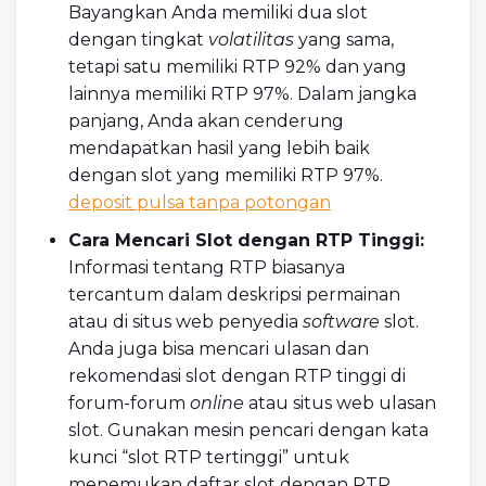
Bayangkan Anda memiliki dua slot
dengan tingkat
volatilitas
yang sama,
tetapi satu memiliki RTP 92% dan yang
lainnya memiliki RTP 97%. Dalam jangka
panjang, Anda akan cenderung
mendapatkan hasil yang lebih baik
dengan slot yang memiliki RTP 97%.
deposit pulsa tanpa potongan
Cara Mencari Slot dengan RTP Tinggi:
Informasi tentang RTP biasanya
tercantum dalam deskripsi permainan
atau di situs web penyedia
software
slot.
Anda juga bisa mencari ulasan dan
rekomendasi slot dengan RTP tinggi di
forum-forum
online
atau situs web ulasan
slot. Gunakan mesin pencari dengan kata
kunci “slot RTP tertinggi” untuk
menemukan daftar slot dengan RTP