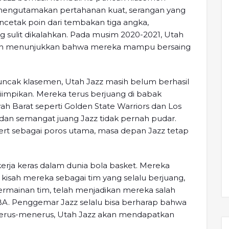
mengutamakan pertahanan kuat, serangan yang
cetak poin dari tembakan tiga angka,
ng sulit dikalahkan. Pada musim 2020-2021, Utah
a dan menunjukkan bahwa mereka mampu bersaing
uncak klasemen, Utah Jazz masih belum berhasil
iimpikan. Mereka terus berjuang di babak
yah Barat seperti Golden State Warriors dan Los
i dan semangat juang Jazz tidak pernah pudar.
rt sebagai poros utama, masa depan Jazz tetap
erja keras dalam dunia bola basket. Mereka
 kisah mereka sebagai tim yang selalu berjuang,
 permainan tim, telah menjadikan mereka salah
NBA. Penggemar Jazz selalu bisa berharap bahwa
erus-menerus, Utah Jazz akan mendapatkan