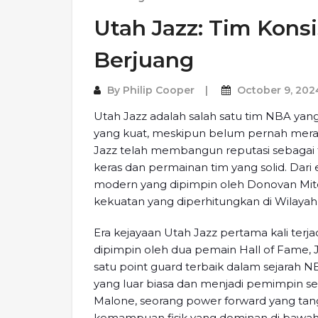
Utah Jazz: Tim Konsi
Berjuang
By
Philip Cooper
October 9, 202
Utah Jazz adalah salah satu tim NBA yan
yang kuat, meskipun belum pernah meraih 
Jazz telah membangun reputasi sebagai ti
keras dan permainan tim yang solid. Dari
modern yang dipimpin oleh Donovan Mitc
kekuatan yang diperhitungkan di Wilayah 
Era kejayaan Utah Jazz pertama kali terjad
dipimpin oleh dua pemain Hall of Fame, 
satu point guard terbaik dalam sejarah
yang luar biasa dan menjadi pemimpin sep
Malone, seorang power forward yang ta
kemampuan fisik yang dominan di bawah 