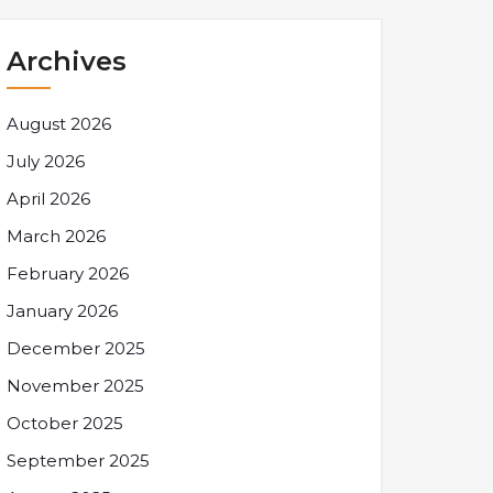
Archives
August 2026
July 2026
April 2026
March 2026
February 2026
January 2026
December 2025
November 2025
October 2025
September 2025